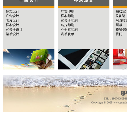
平 面 设 计
印 刷 服 务
标志设计
广告印刷
易拉宝
广告设计
样本印刷
X展架
名片设计
宣传册印刷
写真
喷
样本设计
名片印刷
展板
宣传册设计
不干胶印刷
横幅锦
菜单设计
表单联单
拱门
恩
TEL：
1907606056
Copyright © 2025 www.
ysmdc